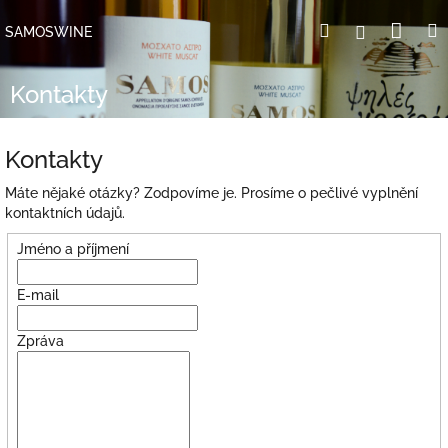
Přejít
Nák
Hledat
Přihlášení
na
SAMOSWINE
obsah
koší
Kontakty
Kontakty
Máte nějaké otázky? Zodpovíme je. Prosíme o pečlivé vyplnění
kontaktních údajů.
Jméno a příjmení
E-mail
Zpráva