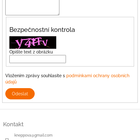
Bezpečnostní kontrola
Opište text z obrázku
Vložením zprávy souhlasíte s
podmínkami ochrany osobních
údajů
Odeslat
Z
á
Kontakt
p
a
kneppova
@
gmail.com