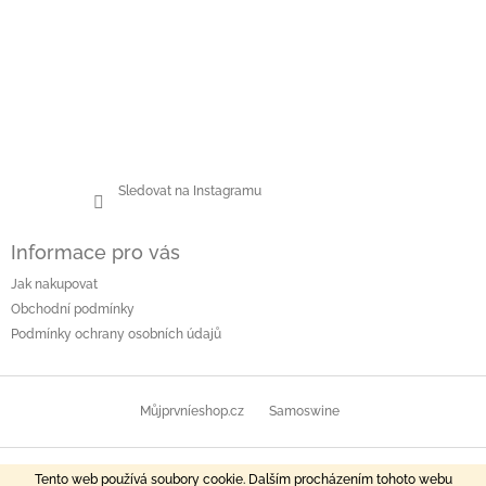
Sledovat na Instagramu
Informace pro vás
Jak nakupovat
Obchodní podmínky
Podmínky ochrany osobních údajů
Můjprvníeshop.cz
Samoswine
Copyright 2026
SAMOSWINE
. Všechna práva vyhrazena.
Vytvořil Shoptet
Tento web používá soubory cookie. Dalším procházením tohoto webu