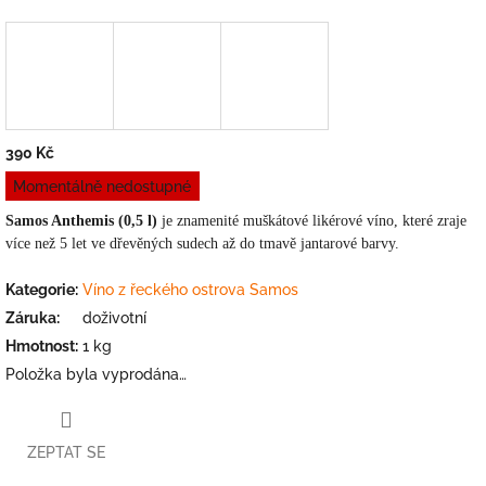
390 Kč
Měrná
Momentálně nedostupné
cena:
Samos Anthemis (0,5 l)
je znamenité muškátové likérové víno, které zraje
více než 5 let ve dřevěných sudech až do tmavě jantarové barvy.
Kategorie
:
Víno z řeckého ostrova Samos
Záruka
:
doživotní
Hmotnost
:
1 kg
Položka byla vyprodána…
ZEPTAT SE