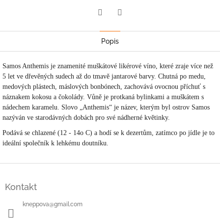
Twitter
Facebook
Popis
Samos Anthemis je znamenité muškátové likérové víno, které zraje více než
5 let ve dřevěných sudech až do tmavě jantarové barvy. Chutná po medu,
medových plástech, máslových bonbónech, zachovává ovocnou příchuť s
náznakem kokosu a čokolády. Vůně je protkaná bylinkami a muškátem s
nádechem karamelu.
Slovo „Anthemis“ je název, kterým byl ostrov Samos
nazýván ve starodávných dobách pro své nádherné květinky.
Podává se chlazené (12 - 14o C) a hodí se k dezertům, zatímco po jídle je to
ideální společník k lehkému doutníku.
Z
á
Kontakt
p
a
kneppova
@
gmail.com
t