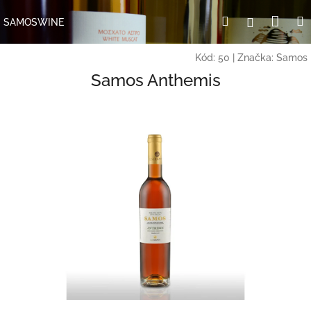
Přejít
Nák
Hledat
Přihlášení
na
SAMOSWINE
obsah
koší
Kód:
50
|
Značka:
Samos
Samos Anthemis