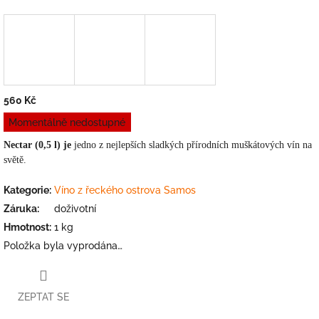
560 Kč
Měrná
Momentálně nedostupné
cena:
Nectar (0,5 l) je
jedno z nejlepších sladkých přírodních muškátových vín na
světě.
Kategorie
:
Víno z řeckého ostrova Samos
Záruka
:
doživotní
Hmotnost
:
1 kg
Položka byla vyprodána…
ZEPTAT SE