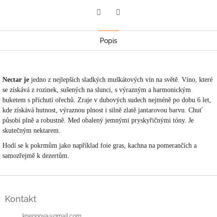
Twitter
Facebook
Popis
Nectar je
jedno z nejlepších sladkých muškátových vín na světě.
Víno, které
se získává z rozinek, sušených na slunci, s výrazným a harmonickým
buketem s příchutí ořechů. Zraje v dubových sudech nejméně po dobu 6 let,
kde získává hutnost, výraznou plnost i silně zlatě jantarovou barvu. Chuť
působí plně a robustně. Med obalený jemnými pryskyřičnými tóny. Je
skutečným nektarem.
Hodí se k pokrmům jako například foie gras, kachna na pomerančích a
samozřejmě k dezertům.
Z
á
Kontakt
p
a
kneppova
@
gmail.com