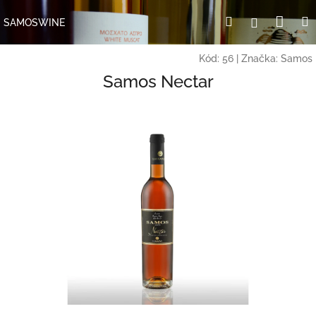
Přejít
Nák
Hledat
Přihlášení
na
SAMOSWINE
obsah
koší
Kód:
56
|
Značka:
Samos
Samos Nectar